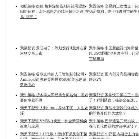
领航策略 杰伦·格林深情告别火箭展望太
聚盈策略 交易的三次悟道：
阳新征程：永怀感恩之心续写超巨之路_交
稳定盈利，终于摸透股市的生
易_防守_1
聚赢配资 景旺电子：筹划发行H股并在香
聚牛策略 中国新能源出海新坐
港联交所上市
PLUS德国插混月度夺冠，比
市场布局
聚盈策略 谷歌支持的人工智能初创公司
聚赢配资 国内部分商品期货夜
Anthropic称 将在美国投资500亿美元建设
跌超2%
数据中心
聚牛策略 折木奉太郎经典台词名句，没必
聚赢配资 家常快手菜之王：
要的事就不做
子！鲜到舔盘，秘诀全在这儿
聚天下配资 人到中年，身体下沉，人生上
聚赢配资 真能改变我们体感
浮
的即将开始的大放水？
聚天下配资 VM56白炭黑一种全新颜料的
聚牛策略 巴萨遭遇开局挑战
诞生与应用
在与瓦伦西亚的对决中逆转？
聚天下配资 1.12亿欧！穆帅下课反创下新
聚赢配资 午评|国内期货主力