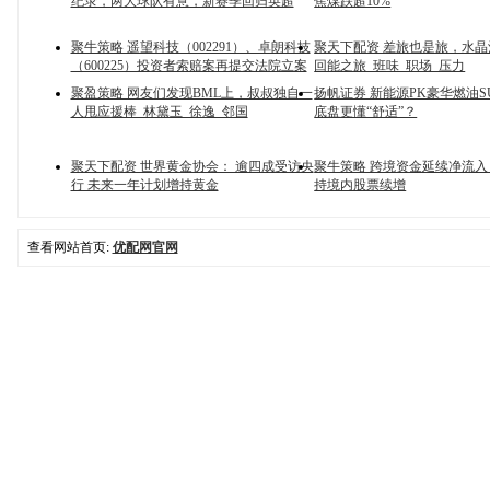
纪录，两大球队有意，新赛季回归英超
焦煤跌超10%
聚牛策略 遥望科技（002291）、卓朗科技
聚天下配资 差旅也是旅，水
（600225）投资者索赔案再提交法院立案
回能之旅_班味_职场_压力
聚盈策略 网友们发现BML上，叔叔独自一
扬帆证券 新能源PK豪华燃油S
人甩应援棒_林黛玉_徐逸_邻国
底盘更懂“舒适”？
聚天下配资 世界黄金协会： 逾四成受访央
聚牛策略 跨境资金延续净流入
行 未来一年计划增持黄金
持境内股票续增
查看网站首页:
优配网官网