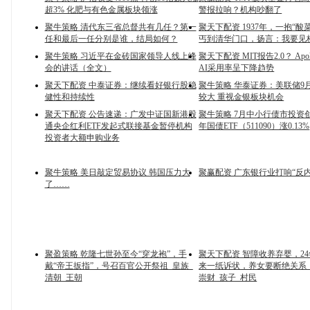
超3% 化肥与有色金属板块领涨
警报拉响？机构吵翻了
聚牛策略 清代东三省总督共有几任？第一
聚天下配资 1937年，一抱“酸
任和最后一任分别是谁，结局如何？
丐到清华门口，扬言：我要见
聚牛策略 习近平在金砖国家领导人线上峰
聚天下配资 MIT报告2.0？ Ap
会的讲话（全文）
AI采用率呈下降趋势
聚天下配资 中泰证券：继续看好银行股稳
聚牛策略 华泰证券：美联储9
健性和持续性
较大 重视金银板块机会
聚天下配资 公告速递：广发中证国新港股
聚牛策略 7月中小行债市投资创
通央企红利ETF发起式联接基金暂停机构
年国债ETF（511090）涨0.13%
投资者大额申购业务
聚牛策略 美日敲定贸易协议 韩国压力大
聚赢配资 广东银行业打响“反
了……
聚盈策略 乾隆七世孙至今“穿龙袍”，手
聚天下配资 智障收养弃婴，2
戴“帝王扳指”，号召百官公开祭祖_皇族_
来一纸诉状，养女要断绝关系
清朝_王朝
崇财_孩子_村民