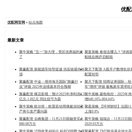
优配网
优配网官网
»
站点地图
最新文章
聚牛策略 “五一”游大理，景区优惠福利来
聚盈策略 春假去哪儿？“诗画
了
航线在桐庐启航啦
聚赢配资 新能源车转型提速 供应链亟待补
聚天下配资 A股开户数增长折
强
配置转型
聚赢配资 中金：维持海天国际“跑赢行
聚天下配资 招商证券国际：
业”评级 2025年业绩基本符合预期
车“增持”评级 极氪新车需求旺
聚赢配资 横店影视：预计2025年净利润1.3
聚牛策略 菱电电控：2025年
亿元-1.8亿元 同比扭亏为盈
增640.16%-804.64%
聚牛策略 欧尔班：欧盟若动用俄被冻结资
聚盈策略 【环球财经】法国11
产将引发严重问题
上涨0.9%
聚赢配资 尖峰集团：11月21日获融资买入
聚牛策略 福瑞达：11月21日
880.08万元
2029.93万元
聚牛策略 沪指收复4000点 科创50指数大涨
聚赢配资 TMT板块基金持仓高