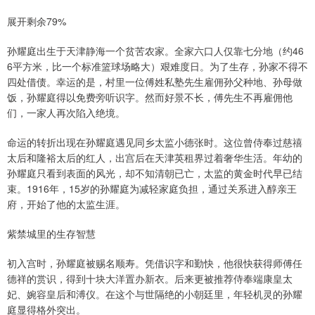
展开剩余79%
孙耀庭出生于天津静海一个贫苦农家。全家六口人仅靠七分地（约46
6平方米，比一个标准篮球场略大）艰难度日。为了生存，孙家不得不
四处借债。幸运的是，村里一位傅姓私塾先生雇佣孙父种地、孙母做
饭，孙耀庭得以免费旁听识字。然而好景不长，傅先生不再雇佣他
们，一家人再次陷入绝境。
命运的转折出现在孙耀庭遇见同乡太监小德张时。这位曾侍奉过慈禧
太后和隆裕太后的红人，出宫后在天津英租界过着奢华生活。年幼的
孙耀庭只看到表面的风光，却不知清朝已亡，太监的黄金时代早已结
束。1916年，15岁的孙耀庭为减轻家庭负担，通过关系进入醇亲王
府，开始了他的太监生涯。
紫禁城里的生存智慧
初入宫时，孙耀庭被赐名顺寿。凭借识字和勤快，他很快获得师傅任
德祥的赏识，得到十块大洋置办新衣。后来更被推荐侍奉端康皇太
妃、婉容皇后和溥仪。在这个与世隔绝的小朝廷里，年轻机灵的孙耀
庭显得格外突出。