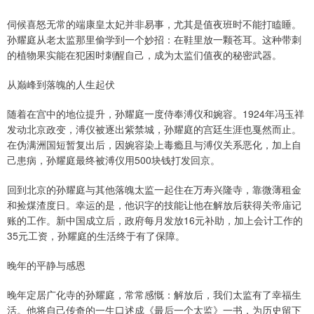
伺候喜怒无常的端康皇太妃并非易事，尤其是值夜班时不能打瞌睡。
孙耀庭从老太监那里偷学到一个妙招：在鞋里放一颗苍耳。这种带刺
的植物果实能在犯困时刺醒自己，成为太监们值夜的秘密武器。
从巅峰到落魄的人生起伏
随着在宫中的地位提升，孙耀庭一度侍奉溥仪和婉容。1924年冯玉祥
发动北京政变，溥仪被逐出紫禁城，孙耀庭的宫廷生涯也戛然而止。
在伪满洲国短暂复出后，因婉容染上毒瘾且与溥仪关系恶化，加上自
己患病，孙耀庭最终被溥仪用500块钱打发回京。
回到北京的孙耀庭与其他落魄太监一起住在万寿兴隆寺，靠微薄租金
和捡煤渣度日。幸运的是，他识字的技能让他在解放后获得关帝庙记
账的工作。新中国成立后，政府每月发放16元补助，加上会计工作的
35元工资，孙耀庭的生活终于有了保障。
晚年的平静与感恩
晚年定居广化寺的孙耀庭，常常感慨：解放后，我们太监有了幸福生
活。他将自己传奇的一生口述成《最后一个太监》一书，为历史留下