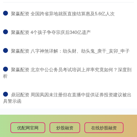
​聚赢配资 全国跨省异地就医直接结算惠及5.6亿人次
​聚赢配资 4个孩子争夺宗庆后340亿遗产
​聚赢配资 八字神煞详解：劫头财、劫头鬼_庚干_亥卯_申子
​聚赢配资 北京中公公务员考试培训上岸率究竟如何？深度剖
析
​鼎冠配资 周国凤因未注册但在直播中提供证券投资建议被出
具警示函
优配网官网
炒股融资
在线炒股融资