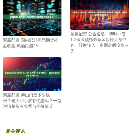
聚赢配资 公告速递：博时中债
1-3政金债指数基金暂停大额申
聚赢配资 国内部分商品期货夜
购、转换转入、定期定额投资业
盘收盘 燃油跌超2%
务
聚赢配资 庐山门票多少钱一
张？老人和小孩有优惠吗？一篇
说清楚所有免票与半价细节
相关评论