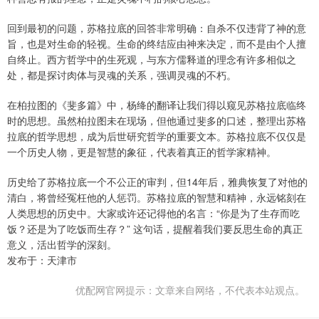
回到最初的问题，苏格拉底的回答非常明确：自杀不仅违背了神的意
旨，也是对生命的轻视。生命的终结应由神来决定，而不是由个人擅
自终止。西方哲学中的生死观，与东方儒释道的理念有许多相似之
处，都是探讨肉体与灵魂的关系，强调灵魂的不朽。
在柏拉图的《斐多篇》中，杨绛的翻译让我们得以窥见苏格拉底临终
时的思想。虽然柏拉图未在现场，但他通过斐多的口述，整理出苏格
拉底的哲学思想，成为后世研究哲学的重要文本。苏格拉底不仅仅是
一个历史人物，更是智慧的象征，代表着真正的哲学家精神。
历史给了苏格拉底一个不公正的审判，但14年后，雅典恢复了对他的
清白，将曾经冤枉他的人惩罚。苏格拉底的智慧和精神，永远铭刻在
人类思想的历史中。大家或许还记得他的名言：“你是为了生存而吃
饭？还是为了吃饭而生存？” 这句话，提醒着我们要反思生命的真正
意义，活出哲学的深刻。
发布于：天津市
优配网官网提示：文章来自网络，不代表本站观点。