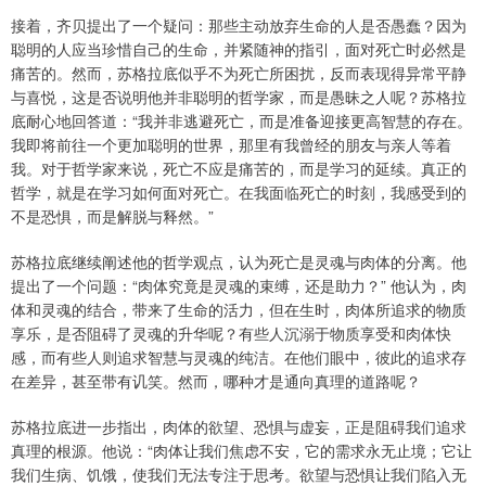
接着，齐贝提出了一个疑问：那些主动放弃生命的人是否愚蠢？因为
聪明的人应当珍惜自己的生命，并紧随神的指引，面对死亡时必然是
痛苦的。然而，苏格拉底似乎不为死亡所困扰，反而表现得异常平静
与喜悦，这是否说明他并非聪明的哲学家，而是愚昧之人呢？苏格拉
底耐心地回答道：“我并非逃避死亡，而是准备迎接更高智慧的存在。
我即将前往一个更加聪明的世界，那里有我曾经的朋友与亲人等着
我。对于哲学家来说，死亡不应是痛苦的，而是学习的延续。真正的
哲学，就是在学习如何面对死亡。在我面临死亡的时刻，我感受到的
不是恐惧，而是解脱与释然。”
苏格拉底继续阐述他的哲学观点，认为死亡是灵魂与肉体的分离。他
提出了一个问题：“肉体究竟是灵魂的束缚，还是助力？” 他认为，肉
体和灵魂的结合，带来了生命的活力，但在生时，肉体所追求的物质
享乐，是否阻碍了灵魂的升华呢？有些人沉溺于物质享受和肉体快
感，而有些人则追求智慧与灵魂的纯洁。在他们眼中，彼此的追求存
在差异，甚至带有讥笑。然而，哪种才是通向真理的道路呢？
苏格拉底进一步指出，肉体的欲望、恐惧与虚妄，正是阻碍我们追求
真理的根源。他说：“肉体让我们焦虑不安，它的需求永无止境；它让
我们生病、饥饿，使我们无法专注于思考。欲望与恐惧让我们陷入无