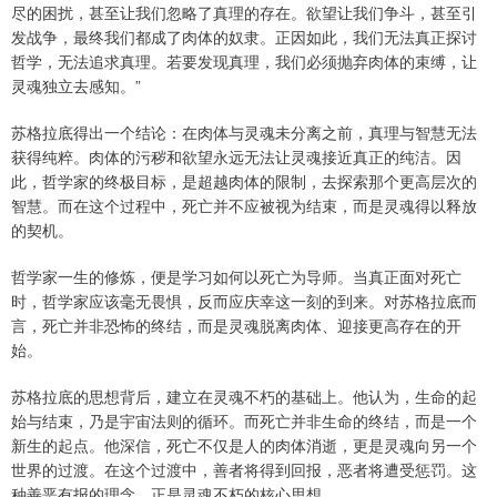
尽的困扰，甚至让我们忽略了真理的存在。欲望让我们争斗，甚至引
发战争，最终我们都成了肉体的奴隶。正因如此，我们无法真正探讨
哲学，无法追求真理。若要发现真理，我们必须抛弃肉体的束缚，让
灵魂独立去感知。”
苏格拉底得出一个结论：在肉体与灵魂未分离之前，真理与智慧无法
获得纯粹。肉体的污秽和欲望永远无法让灵魂接近真正的纯洁。因
此，哲学家的终极目标，是超越肉体的限制，去探索那个更高层次的
智慧。而在这个过程中，死亡并不应被视为结束，而是灵魂得以释放
的契机。
哲学家一生的修炼，便是学习如何以死亡为导师。当真正面对死亡
时，哲学家应该毫无畏惧，反而应庆幸这一刻的到来。对苏格拉底而
言，死亡并非恐怖的终结，而是灵魂脱离肉体、迎接更高存在的开
始。
苏格拉底的思想背后，建立在灵魂不朽的基础上。他认为，生命的起
始与结束，乃是宇宙法则的循环。而死亡并非生命的终结，而是一个
新生的起点。他深信，死亡不仅是人的肉体消逝，更是灵魂向另一个
世界的过渡。在这个过渡中，善者将得到回报，恶者将遭受惩罚。这
种善恶有报的理念，正是灵魂不朽的核心思想。