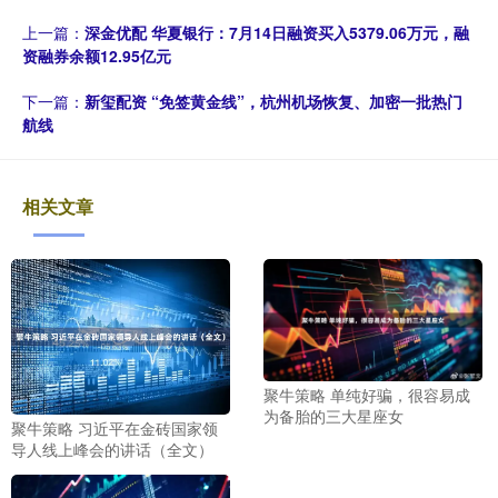
上一篇：
深金优配 华夏银行：7月14日融资买入5379.06万元，融
资融券余额12.95亿元
下一篇：
新玺配资 “免签黄金线”，杭州机场恢复、加密一批热门
航线
相关文章
聚牛策略 单纯好骗，很容易成
为备胎的三大星座女
聚牛策略 习近平在金砖国家领
导人线上峰会的讲话（全文）