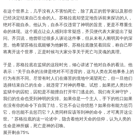
在这个世界上，几乎没有人不害怕死亡，除了真正的哲学家以及那些
已经决定结束自己生命的人。苏格拉底却坚定地告诉前来探访的人，
绝对不能自杀。他认为，自杀不仅违背了神明的旨意，更是不尊重生
命的体现。这个观点让众人感到非常疑惑，齐贝便代表大家提出了疑
问。齐贝说，他曾听过很多人谈论这件事，但从未有人阐明其中的深
意。他希望苏格拉底能够为他解答。苏格拉底微笑着回应，称自己即
将离开这个世界，正是时候与大家分享关于死亡与灵魂的真理。
于是，苏格拉底在监狱的这段时光，倾心讲述了他对自杀的看法。他
表示：“关于自杀的法律是绝对不可违背的，这与人类在其他事务上的
行为有所不同。尽管有时人们在痛苦的境地中渴望死亡，但一旦他们
选择结束自己的生命，就违背了对神的尊敬。试想，如果把人类比作
监狱中的囚犯，囚犯是不能擅自打开牢门逃走的。我们有天神守护，
我们的生命也受到神明的安排。如果你是一个主人，手下的牲口如果
在没有你的命令下自我了结，它岂不会让你愤怒？如果你有能力惩罚
它，你岂能不去惩罚它？人类同样应该等到神的命令，才可离开这尘
世。” 苏格拉底的这一论述中，隐含着他对天命的信仰，认为人类的
生命是神所赐，死亡是神的召唤。
展开剩余75%