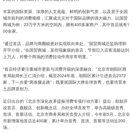
丰富的国际资源、深厚的人文底蕴、鲜明的创新气质，以及居于全国
城市前列的消费规模，汇聚成北京对于国际品牌的强大磁力。以国贸
商城为例，23万平方米的空间内，拥有400多家商户，其中首店就有1
00余家。
“通过首店，品牌与商圈能更好实现双向奔赴。”国贸商城总监助理郭
开宇介绍，“在国贸商城，某些现象级的首店，节假日入店客流能达到
上万人，对整个商场的消费拉动作用非常明显。”
“首店经济要注重城市更新与消费升级的深度融合。”北京市朝阳区商
务局副局长王仁清介绍，截至2024年底，朝阳区累计引进首店2372
家，下一步要“两条腿走路”：既要抓国际大牌全球首秀，也要培育本
土品牌原创力。
近日出台的《北京市深化改革提振消费专项行动方案》提出，鼓励开
设首店、旗舰店、创新概念店，办好全球首发节，举办高能级首秀、
首演、首展活动。北京市商务局相关负责人介绍，今年前5月，北京全
市新增落地首店近400家，累计举办首秀、首演、首展等活动近200
场。