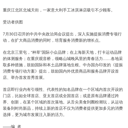
重庆江北区北城天街，一家意大利手工冰淇淋店吸引不少顾客。
受访者供图
7月30日召开的中共中央政治局会议提出，深入实施提振消费专项行
动，在扩大商品消费的同时，培育服务消费新的增长点。
在北京三里屯，“种草”国际小众品牌；在上海新天地，打卡运动品牌
的体测服务；在重庆观音桥，领略山城晚风里的青春活力……各地采
取多种措施，鼓励国际和本土品牌落地生根。中办国办印发的《提振
消费专项行动方案》提出，鼓励国内外优质商品和服务品牌开设首
店、举办首发首秀首展。
首店即行业内有引领性、代表性的知名品牌在一个区域内首次开设的
门店，比如全球首店、亚太首店或全国首店；或是原有品牌通过跨
界、创新，在某个区域的首次落地。从舌尖美食到圈粉潮玩，从运动
装备到时尚新品，持续上新的首店不仅为消费者提供更加多元的消费
选择，更为城市发展注入新的活力。
——编 者