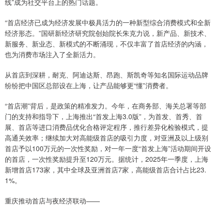
线”成为社交平台上的热门话题。
“首店经济已成为经济发展中极具活力的一种新型综合消费模式和全新
经济形态。”国研新经济研究院创始院长朱克力说，新产品、新技术、
新服务、新业态、新模式的不断涌现，不仅丰富了首店经济的内涵，
也为消费市场注入了全新活力。
从首店到深耕，耐克、阿迪达斯、昂跑、斯凯奇等知名国际运动品牌
纷纷把中国区总部设在上海，让产品能够更“懂”消费者。
“首店潮”背后，是政策的精准发力。今年，在商务部、海关总署等部
门的支持和指导下，上海推出“首发上海3.0版”，为首发、首秀、首
展、首店等进口消费品优化合格评定程序，推行差异化检验模式，提
高通关效率；继续加大对高能级首店的吸引力度，对亚洲及以上级别
首店予以100万元的一次性奖励，对一年一度“首发上海”活动期间开设
的首店，一次性奖励提升至120万元。据统计，2025年一季度，上海
新增首店173家，其中全球及亚洲首店7家，高能级首店合计占比23.
1%。
重庆推动首店与夜经济联动——