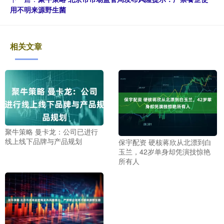
用不明来源野生菌
相关文章
聚牛策略 曼卡龙：公司已进行
线上线下品牌与产品规划
保宇配资 硬核蒋欣从北漂到白
玉兰，42岁单身却凭演技惊艳
所有人