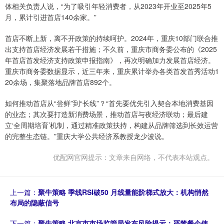
体相关负责人说，“为了吸引年轻消费者，从2023年开业至2025年5
月，累计引进首店140余家。”
首店不断上新，离不开政策的持续呵护。2024年，重庆10部门联合推
出支持首店经济发展若干措施；不久前，重庆市商务委公布的《2025
年首店首发经济支持政策申报指南》，再次明确加力发展首店经济。
重庆市商务委数据显示，近三年来，重庆累计举办各类首发首秀活动1
20余场，集聚落地品牌首店892个。
如何推动首店从“尝鲜”到“长线”？“首先要优先引入契合本地消费基因
的业态；其次要打造新消费场景，推动首店与夜经济联动；最后建
立‘全周期培育’机制，通过精准政策扶持，构建从品牌筛选到长效运营
的完整生态链。”重庆大学公共经济系教授龙少波说。
优配网官网提示：文章来自网络，不代表本站观点。
上一篇：
聚牛策略 季线RSI破50 月线量能阶梯式放大：机构悄然
布局的隐蔽信号
下一篇：
聚牛策略 北京市市场监管局发布风险提示：严禁餐企使