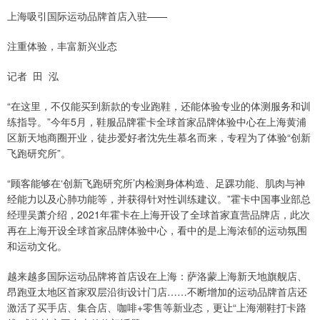
上海吸引国际运动品牌首店入驻——
注重体验，丰富新兴业态
记者 田 泓
“在这里，不仅能买到新款的专业跑鞋，还能体验专业的体测服务和训
练指导。”今年5月，鞋服品牌霍卡全球首家品牌体验中心在上海黄浦
区新天地商圈开业，徒步爱好者沈先生慕名而来，专程为了体验“创新
飞跑研究所”。
“顾客能够在‘创新飞跑研究所’内检测身体构造、足踝功能、肌肉与神
经能力以及心肺功能等，并获得针对性训练建议。”霍卡中国事业部总
经理吴萧介绍，2021年霍卡在上海开设了全球首家直营品牌店，此次
再在上海开设全球首家品牌体验中心，看中的是上海浓郁的运动氛围
和运动文化。
越来越多国际运动品牌将首店设在上海：萨洛蒙上海新天地旗舰店、
昂跑亚太地区首家双层沿街设计门店……不断增加的运动品牌首店还
激活了买手店、集合店、咖啡+零售等新业态，更让“上海潮鞋打卡路