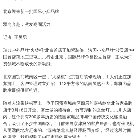
北京迎来新一批国际小众品牌——
双向奔赴，激发商圈活力
记者 王昊男
瑞典户外品牌“火柴棍”北京首店正加紧装修，法国小众品牌“波灵恩”中
国首店落地三里屯……行走北京，国际品牌争相设立首店，正成为消
费领域不断成长的新动能。
北京国贸商城南区一层，“火柴棍”北京首店装修现场，工人们正在加
紧施工。客户经理谭立介绍，112平方米的店面虽然不大，却将为品
牌发展提供新机遇。
随着人流乘扶梯而上，位于国贸商城南区四层的嘉格纳华北首家品牌
店于3月18日开业。夯土做的接待台、竹节形制的蚕丝灯……步入店
内，这个拥有300多年历史的德国家电品牌与中国传统文化碰撞融
合，吸引了不少中国顾客。“目前来自京津冀的客户居多，也有坐飞机
从更远的地方赶来的。”嘉格纳北京总经理杨同介绍，“经过这段时间
的运营，我们感到了中国市场的巨大潜力。”