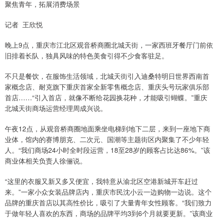
聚焦青年，拓展消费场景
记者 王欣悦
晚上9点，重庆市江北区观音桥商圈北城天街，一家西班牙餐厅门前依
旧排着长队，独具风味的特色美食引得不少食客驻足。
不只是餐饮，在服饰生活领域，北城天街引入迪桑特明日世界西南首
家概念店、耐克旗下重庆首家全新零售概念店、重庆头号玩家俱乐部
首店……“引入首店，就像不断给花园换花种，才能吸引蝴蝶。”重庆
北城天街商场运营经理周成兴说。
午夜12点，从观音桥商圈地面乘坐电梯到地下二层，来到一座地下商
业体，馆内的赛博朋克、二次元、国潮等主题街区内聚集了不少年轻
人。“我们商场24小时全时段运营，18至28岁的顾客占比达86%。”该
商业体相关负责人徐俪说。
“这里的衣服又新又多又便宜，我特意从渝北区空港新城开车赶过
来。”一家小众女装品牌店内，重庆市民沈小云一边购物一边说。这个
品牌的重庆首店以其高性价比，吸引了大量青年女性顾客。“我们致力
于做年轻人喜欢的东西，商场的品牌平均3到6个月就要更新。”该商业