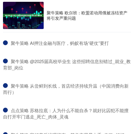
聚牛策略 欧尔班：欧盟若动用俄被冻结资产
将引发严重问题
​聚牛策略 AI押注金融与医疗，蚂蚁有场“硬仗”要打
​聚牛策略 @2025届高校毕业生 这些招聘信息别错过_就业_教
育部_岗位
​聚牛策略 从尝鲜到长线，首店经济持续升温（中国消费向新
而行）
​点点策略 苏格拉底：人为什么不能自杀？就好比囚犯不能擅
自打开牢门逃走_死亡_肉体_灵魂