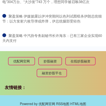
电”304万台、“大沙发”743 万个，理想同学被召唤38亿次
​聚盈策略 伊媒披露以伊冲突期间以色列试图暗杀伊朗总统细
节：以方发射六枚导弹或炸弹，伊总统腿部受轻伤
​聚盈策略 中汽协专务副秘书长许海东：已有三家企业实现60
天内支付
优配网官网
炒股融资
在线炒股融资
融资炒股平仓
友情链接：
Powered by
优配网官网
RSS地图
HTML地图