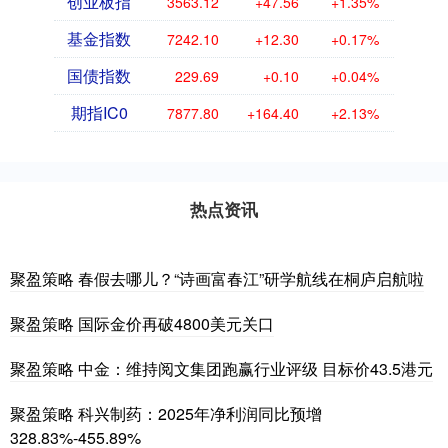
创业板指
3563.12
+47.56
+1.35%
基金指数
7242.10
+12.30
+0.17%
国债指数
229.69
+0.10
+0.04%
期指IC0
7877.80
+164.40
+2.13%
热点资讯
聚盈策略 春假去哪儿？“诗画富春江”研学航线在桐庐启航啦
聚盈策略 国际金价再破4800美元关口
聚盈策略 中金：维持阅文集团跑赢行业评级 目标价43.5港元
聚盈策略 科兴制药：2025年净利润同比预增
328.83%-455.89%