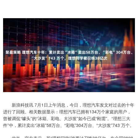
新浪科技讯 7月1日上午消息，今日，理想汽车发文对过去的十年
进行了回顾。相关数据显示：理想汽车已拥有134万个家庭的用户，
曾被调侃“噱头”的“冰箱、彩电、大沙发”如今已成“刚需”。“理想三大
件”中，累计卖出“冰箱”58万台、“彩电”304万台、“大沙发”743 万个。
此外，官方表示，其“理想同学”被累计召唤38亿次，在全国2800