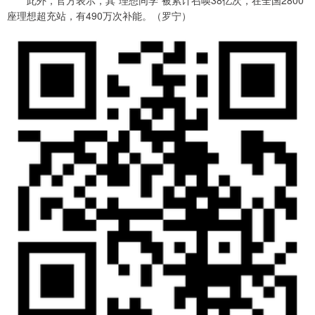
座理想超充站，有490万次补能。（罗宁）