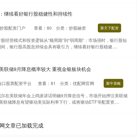
券：继续看好银行股稳健性和持续性
炒股配资门户
查看：
80
分类：
炒股融资
聚天下配资
股经营模式和投资逻辑从“顺周期”到“弱周期”：市场强时，银行股短
间，银行股高股息持续会具有吸引力，继续看好银行股稳健....
美联储9月降息概率较大 重视金银板块机会
海口股票配资平台
查看：
81
分类：
优配网官网
聚牛策略
威尔在美联储年会上鸽派讲话明确9月降息信号，市场开始押注美联储
联储降息有望驱动美实际利率下行，或将驱动ETF等配置资....
网文章已加载完成