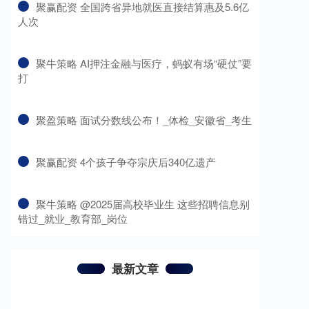
​聚赢配资 全国跨省异地就医直接结算惠及5.6亿
人次
​聚牛策略 AI押注金融与医疗，蚂蚁有场“硬仗”要
打
​聚盈策略 面试分数线公布！_体检_安徽省_考生
​聚赢配资 4个孩子争夺宗庆后340亿遗产
​聚牛策略 @2025届高校毕业生 这些招聘信息别
错过_就业_教育部_岗位
最新文章