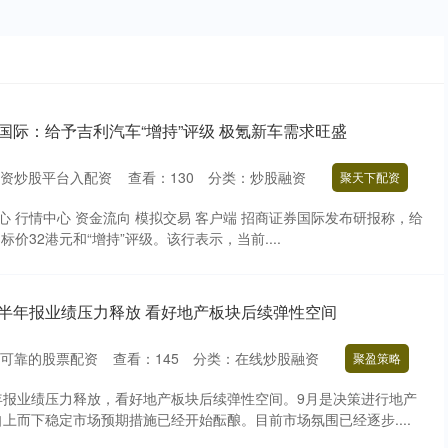
国际：给予吉利汽车“增持”评级 极氪新车需求旺盛
资炒股平台入配资
查看：
130
分类：
炒股融资
聚天下配资
心 行情中心 资金流向 模拟交易 客户端 招商证券国际发布研报称，给
标价32港元和“增持”评级。该行表示，当前....
：半年报业绩压力释放 看好地产板块后续弹性空间
可靠的股票配资
查看：
145
分类：
在线炒股融资
聚盈策略
年报业绩压力释放，看好地产板块后续弹性空间。9月是决策进行地产
上而下稳定市场预期措施已经开始酝酿。目前市场氛围已经逐步....