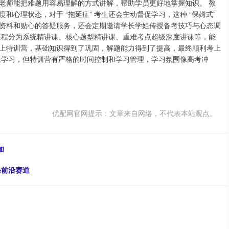
老师能把难题用容易理解的方式讲解，帮助学员更好地掌握知识。 教
心理状态，对于 “拖延症” 考生还会主动督促学习，这种 “保姆式”
资料和贴心的答疑服务，还会定期邀请学长学姐传授备考技巧与心态调
课程分为系统精讲课、核心题型精讲课、重难考点超级深度讲课等，能
上特训营，基础知识得到了巩固，解题能力得到了提高，最终顺利考上
上学习，但特训营有严格的时间控制和学习管理，学习氛围像高考冲
优配网官网提示：文章来自网络，不代表本站观点。
加
条前沿赛道