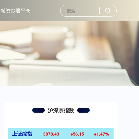
融资炒股平仓
沪深京指数
上证综指
3878.43
+56.15
+1.47%